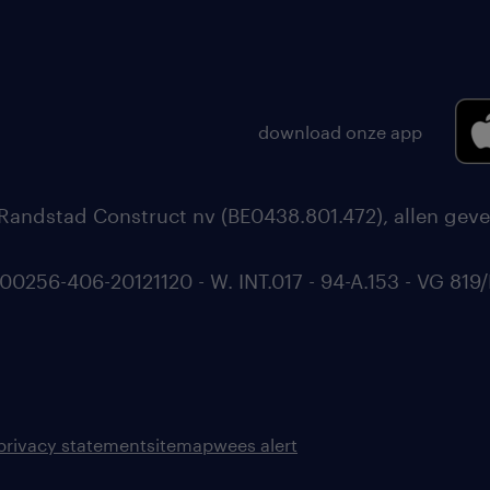
download onze app
Randstad Construct nv (BE0438.801.472), allen geve
56-406-20121120 - W. INT.017 - 94-A.153 - VG 819/
privacy statement
sitemap
wees alert