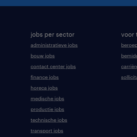
jobs per sector
voor 
administratieve jobs
beroe
bouw jobs
bemid
contact center jobs
carrièr
finance jobs
sollici
horeca jobs
medische jobs
productie jobs
technische jobs
transport jobs