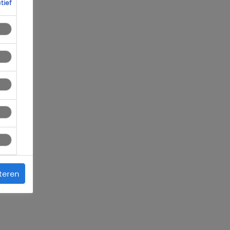
ctief
 je
teren