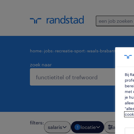
een job zoeken
home
jobs
recreatie-sport
waals-brabant
zoek naar
Bij 
profe
berei
met d
je hu
allee
"alle
cook
filters
:
salaris
locatie
alle filter
1