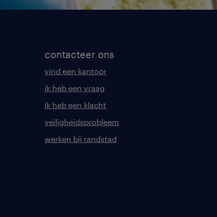
contacteer ons
vind een kantoor
ik heb een vraag
ik heb een klacht
veiligheidsprobleem
werken bij randstad