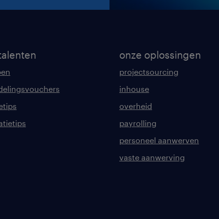
talenten
onze oplossingen
pen
projectsourcing
delingsvouchers
inhouse
etips
overheid
tatietips
payrolling
personeel aanwerven
vaste aanwerving