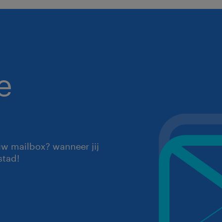
e
uw mailbox? wanneer jij
stad!