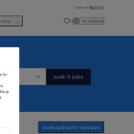
kantoren
NL
FR
EN
r ons
0
my randstad
dius
e hr-
zoek 0 jobs
mt
ls je
e
zoekopdracht opslaan