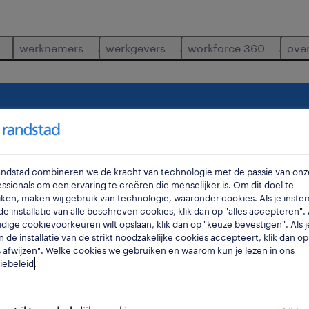
werknemers
werkgevers
workforce 360
ove
waar
ra
Randstad combineren we de kracht van technologie met de passie van onz
ssionals om een ervaring te creëren die menselijker is. Om dit doel te
ken, maken wij gebruik van technologie, waaronder cookies. Als je inste
e installatie van alle beschreven cookies, klik dan op "alles accepteren". A
idige cookievoorkeuren wilt opslaan, klik dan op "keuze bevestigen". Als j
n de installatie van de strikt noodzakelijke cookies accepteert, klik dan op
s afwijzen". Welke cookies we gebruiken en waarom kun je lezen in ons
iebeleid
.
s
2