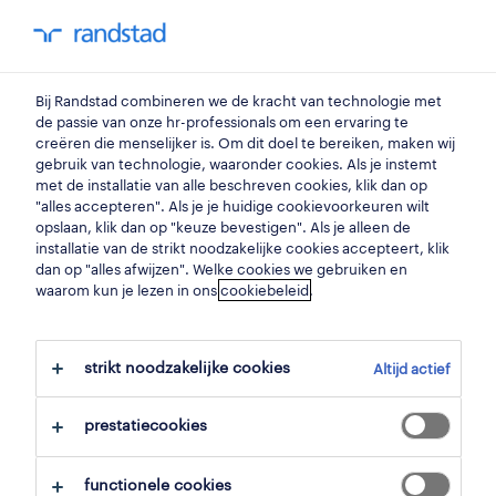
my randstad
0
Bij Randstad combineren we de kracht van technologie met
vind je volgende job
de passie van onze hr-professionals om een ervaring te
creëren die menselijker is. Om dit doel te bereiken, maken wij
gebruik van technologie, waaronder cookies. Als je instemt
zoek 0 jobs
met de installatie van alle beschreven cookies, klik dan op
"alles accepteren". Als je je huidige cookievoorkeuren wilt
opslaan, klik dan op "keuze bevestigen". Als je alleen de
installatie van de strikt noodzakelijke cookies accepteert, klik
dan op "alles afwijzen". Welke cookies we gebruiken en
waarom kun je lezen in ons
filter
cookiebeleid
.
geselecteerde filters:
boechout, antwerpen
strikt noodzakelijke cookies
Altijd actief
alles wissen
receptie & onthaal
prestatiecookies
functionele cookies
zoekopdracht opslaan