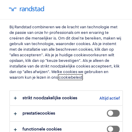
my randstad
0
Bij Randstad combineren we de kracht van technologie met
vind je volgende job
de passie van onze hr-professionals om een ervaring te
creëren die menselijker is. Om dit doel te bereiken, maken wij
gebruik van technologie, waaronder cookies. Als je instemt
zoek 0 jobs
met de installatie van alle beschreven cookies, klik dan op
"alles accepteren". Als je je huidige cookievoorkeuren wilt
opslaan, klik dan op "keuze bevestigen". Als je alleen de
installatie van de strikt noodzakelijke cookies accepteert, klik
dan op "alles afwijzen". Welke cookies we gebruiken en
waarom kun je lezen in ons
filter
cookiebeleid
.
geselecteerde filters:
aankoop & verkoop
verkopers
strikt noodzakelijke cookies
Altijd actief
alles wissen
verkoper-schoenen-en-lederwaren
prestatiecookies
functionele cookies
zoekopdracht opslaan