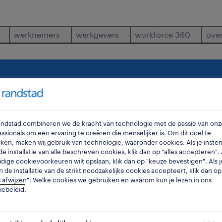
werknemers
werkgevers
workforce 360
ove
ur-g-tractorchauffeur
antwerpen
essen
waar
ra
Randstad combineren we de kracht van technologie met de passie van onz
ssionals om een ervaring te creëren die menselijker is. Om dit doel te
ken, maken wij gebruik van technologie, waaronder cookies. Als je inste
e installatie van alle beschreven cookies, klik dan op "alles accepteren". A
idige cookievoorkeuren wilt opslaan, klik dan op "keuze bevestigen". Als j
n de installatie van de strikt noodzakelijke cookies accepteert, klik dan op
s afwijzen". Welke cookies we gebruiken en waarom kun je lezen in ons
iebeleid
.
s
4