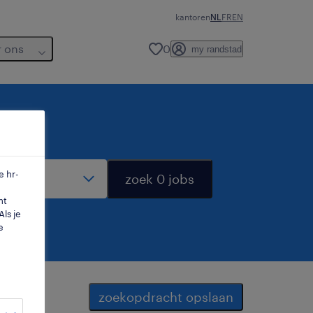
kantoren
NL
FR
EN
r ons
0
my randstad
dius
e hr-
zoek 0 jobs
mt
ls je
e
zoekopdracht opslaan