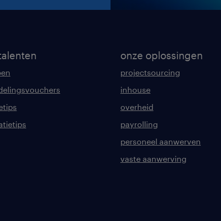
talenten
onze oplossingen
pen
projectsourcing
delingsvouchers
inhouse
etips
overheid
tatietips
payrolling
personeel aanwerven
vaste aanwerving