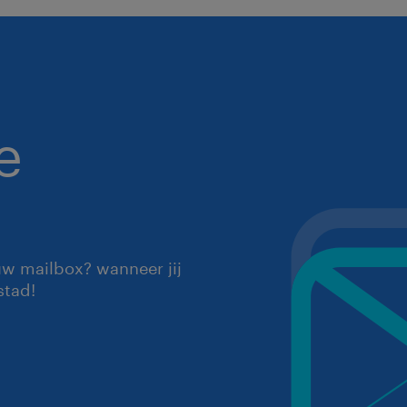
e
uw mailbox? wanneer jij
stad!