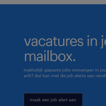
vacatures in j
mailbox.
makkelijk gepaste jobs ontvangen in jo
wilt? dat kan met de job alerts van rand
maak een job alert aan