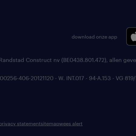
download onze app
Randstad Construct nv (BE0438.801.472), allen geve
56-406-20121120 - W. INT.017 - 94-A.153 - VG 819/
privacy statement
sitemap
wees alert