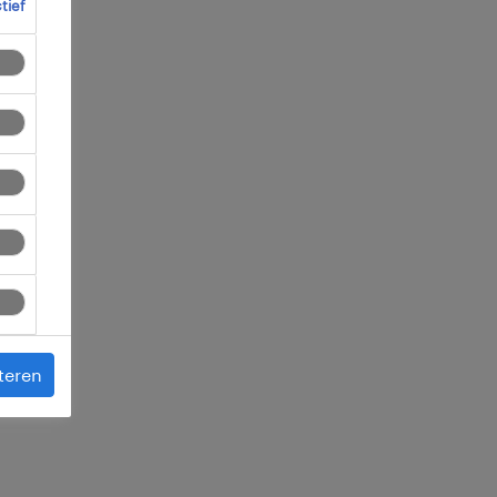
ctief
ssen
 je
teren