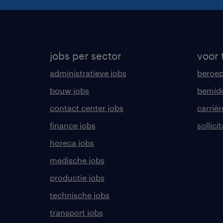
jobs per sector
voor 
administratieve jobs
beroe
bouw jobs
bemid
contact center jobs
carrièr
finance jobs
sollici
horeca jobs
medische jobs
productie jobs
technische jobs
transport jobs