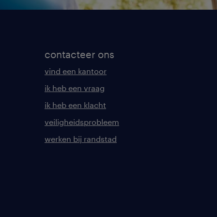
contacteer ons
vind een kantoor
ik heb een vraag
ik heb een klacht
veiligheidsprobleem
werken bij randstad