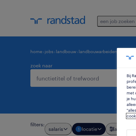
een job zoeken
home
jobs
landbouw
landbouwarbeiders
chauffe
zoek naar
Bij 
profe
berei
met d
je hu
allee
"alle
cook
filters
:
salaris
locatie
alle filter
1