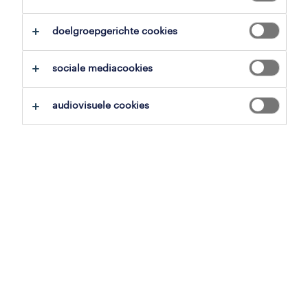
alles wissen
technieker automaten
doelgroepgerichte cookies
zoekopdracht opslaan
sociale mediacookies
audiovisuele cookies
protoshop technician
sint-truiden, limburg
tijdelijk
22 mei 2026
prototype technieker
sint-truiden, limburg