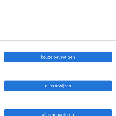
VG 819/BC - W. INTC.001 - 0257-406-20121120
Copyright © 2026 Randstad
cookie instellingen
gdpr
keuze bevestigen
gebruiksvoorwaarden
privacy statement
sitemap
alles afwijzen
wees alert
alles accepteren