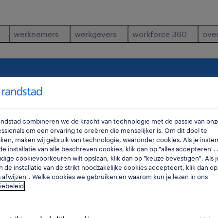
werknemers
werkgevers
workforce 360
ove
neel-aankoper
antwerpen
willebroek
waar
ra
Randstad combineren we de kracht van technologie met de passie van onz
ssionals om een ervaring te creëren die menselijker is. Om dit doel te
ken, maken wij gebruik van technologie, waaronder cookies. Als je inste
e installatie van alle beschreven cookies, klik dan op "alles accepteren". A
idige cookievoorkeuren wilt opslaan, klik dan op "keuze bevestigen". Als j
n de installatie van de strikt noodzakelijke cookies accepteert, klik dan op
s afwijzen". Welke cookies we gebruiken en waarom kun je lezen in ons
iebeleid
.
s
3