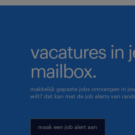
vacatures in j
mailbox.
makkelijk gepaste jobs ontvangen in jo
wilt? dat kan met de job alerts van rand
maak een job alert aan