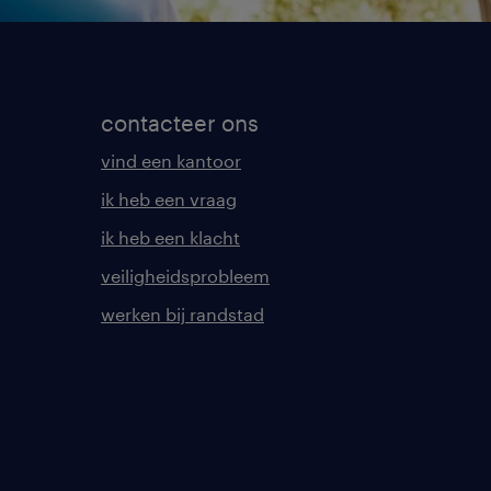
contacteer ons
vind een kantoor
ik heb een vraag
ik heb een klacht
veiligheidsprobleem
werken bij randstad