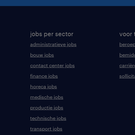
jobs per sector
voor 
administratieve jobs
beroe
bouw jobs
bemid
contact center jobs
carrièr
finance jobs
sollici
horeca jobs
medische jobs
productie jobs
technische jobs
transport jobs