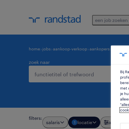
een job zoeken
home
jobs
aankoop-verkoop
aankopers
operatio
zoek naar
Bij 
profe
berei
met d
je hu
allee
"alle
cook
filters
:
salaris
locatie
alle filter
1