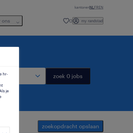
kantoren
NL
FR
EN
r ons
0
my randstad
dius
e hr-
zoek 0 jobs
mt
ls je
e
zoekopdracht opslaan