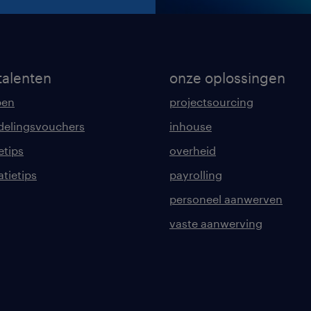
talenten
onze oplossingen
pen
projectsourcing
delingsvouchers
inhouse
etips
overheid
tatietips
payrolling
personeel aanwerven
vaste aanwerving