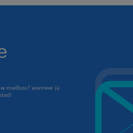
e
uw mailbox? wanneer jij
stad!