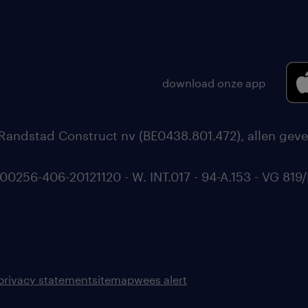
download onze app
Randstad Construct nv (BE0438.801.472), allen geve
56-406-20121120 - W. INT.017 - 94-A.153 - VG 819/
privacy statement
sitemap
wees alert