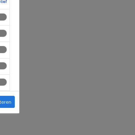
ctief
en
 je
teren