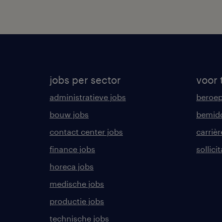
jobs per sector
voor 
administratieve jobs
beroe
bouw jobs
bemid
contact center jobs
carrièr
finance jobs
sollici
horeca jobs
medische jobs
productie jobs
technische jobs