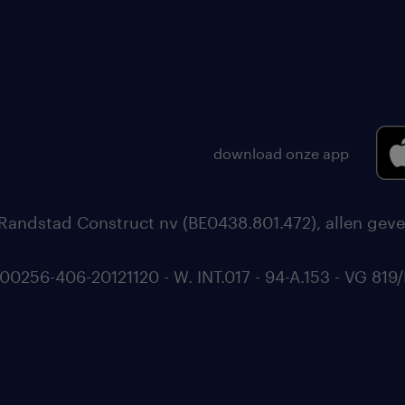
download onze app
Randstad Construct nv (BE0438.801.472), allen geve
56-406-20121120 - W. INT.017 - 94-A.153 - VG 819/