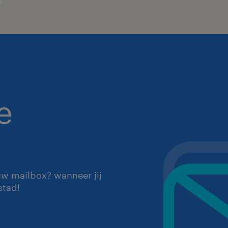
e
uw mailbox? wanneer jij
stad!