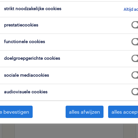
strikt noodzakelijke cookies
Altijd a
expertisedomein
alle filters
2
prestatiecookies
functionele cookies
alles wissen
xi-job
doelgroepgerichte cookies
sociale mediacookies
operational
flexi zaalmedewerker
audiovisuele cookies
wetteren
wetteren, oost-vlaanderen
e bevestigen
alles afwijzen
alles accep
tijdelijk
,
flexi-job