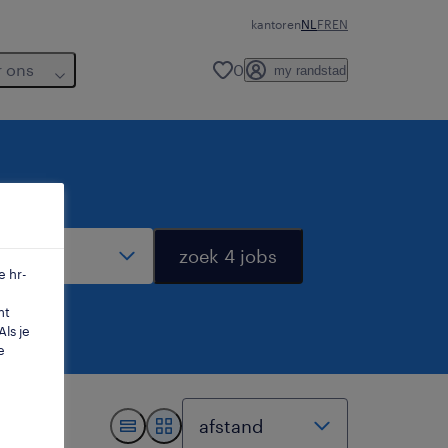
kantoren
NL
FR
EN
r ons
0
my randstad
dius
zoek 4 jobs
e hr-
mt
ls je
e