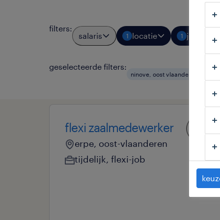
filters
:
salaris
locatie
jobtypes
1
1
geselecteerde filters:
ninove, oost vlaanderen
fle
flexi zaalmedewerker
erpe, oost-vlaanderen
tijdelijk
,
flexi-job
keuz