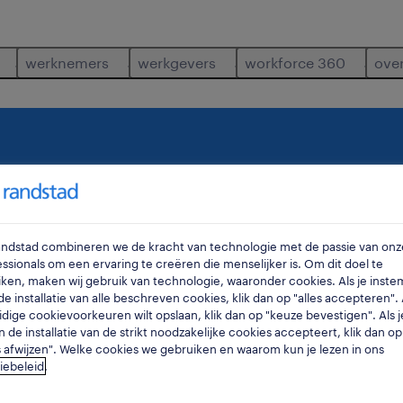
werknemers
werkgevers
workforce 360
ove
waar
ra
Randstad combineren we de kracht van technologie met de passie van onz
ssionals om een ervaring te creëren die menselijker is. Om dit doel te
ken, maken wij gebruik van technologie, waaronder cookies. Als je inste
e installatie van alle beschreven cookies, klik dan op "alles accepteren". A
idige cookievoorkeuren wilt opslaan, klik dan op "keuze bevestigen". Als j
n de installatie van de strikt noodzakelijke cookies accepteert, klik dan op
s afwijzen". Welke cookies we gebruiken en waarom kun je lezen in ons
iebeleid
.
ve.