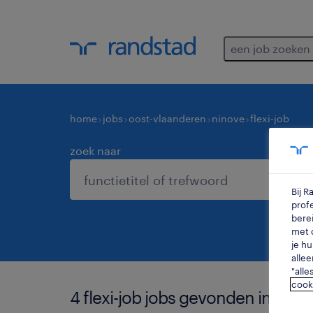
een job zoeken
home
jobs
oost-vlaanderen
ninove
flexi-job
zoek naar
Bij 
profe
berei
met d
je hu
allee
"alle
cook
4 flexi-job jobs gevonden in nino