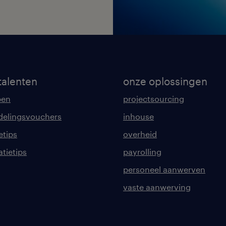
talenten
onze oplossingen
pen
projectsourcing
delingsvouchers
inhouse
etips
overheid
tatietips
payrolling
personeel aanwerven
vaste aanwerving