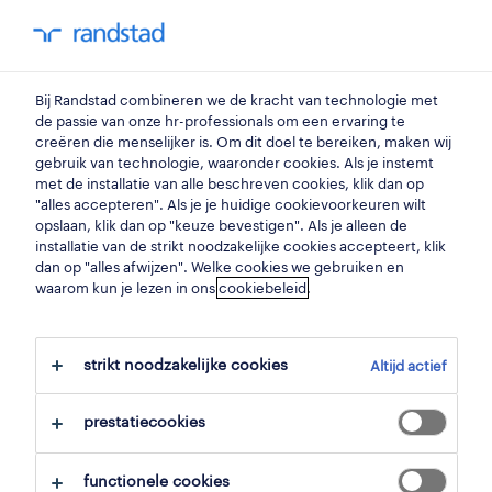
my randstad
0
Bij Randstad combineren we de kracht van technologie met
vind je volgende job
de passie van onze hr-professionals om een ervaring te
creëren die menselijker is. Om dit doel te bereiken, maken wij
gebruik van technologie, waaronder cookies. Als je instemt
zoek 3 jobs
met de installatie van alle beschreven cookies, klik dan op
"alles accepteren". Als je je huidige cookievoorkeuren wilt
opslaan, klik dan op "keuze bevestigen". Als je alleen de
installatie van de strikt noodzakelijke cookies accepteert, klik
dan op "alles afwijzen". Welke cookies we gebruiken en
3 overheid jobs gevonden in eeklo.
waarom kun je lezen in ons
cookiebeleid
.
filter
strikt noodzakelijke cookies
Altijd actief
geselecteerde filters:
eeklo, oost vlaanderen
overheid
prestatiecookies
alles wissen
functionele cookies