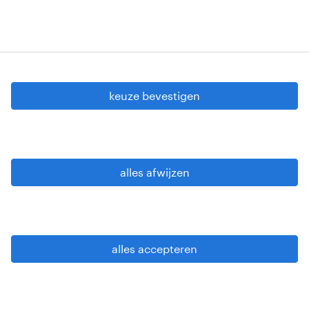
cookie instellingen
gdpr
keuze bevestigen
gebruiksvoorwaarden
privacy statement
sitemap
alles afwijzen
wees alert
alles accepteren