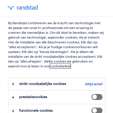
my randstad
0
Bij Randstad combineren we de kracht van technologie met
vind je volgende job
de passie van onze hr-professionals om een ervaring te
creëren die menselijker is. Om dit doel te bereiken, maken wij
gebruik van technologie, waaronder cookies. Als je instemt
zoek 12 jobs
met de installatie van alle beschreven cookies, klik dan op
"alles accepteren". Als je je huidige cookievoorkeuren wilt
opslaan, klik dan op "keuze bevestigen". Als je alleen de
installatie van de strikt noodzakelijke cookies accepteert, klik
dan op "alles afwijzen". Welke cookies we gebruiken en
12 analisten & bedrijfsadviseurs jobs
waarom kun je lezen in ons
cookiebeleid
.
gevonden in turnhout.
strikt noodzakelijke cookies
Altijd actief
filter
prestatiecookies
geselecteerde filters:
turnhout, antwerpen
functionele cookies
data- & bedrijfsanalyse
analisten & bedrijfsadviseurs