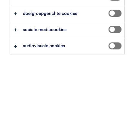
alles wissen
doelgroepgerichte cookies
zoekopdracht opslaan
sociale mediacookies
audiovisuele cookies
planner
turnhout, antwerpen
tijdelijk
21 mei 2026
professional
internship: integrated data