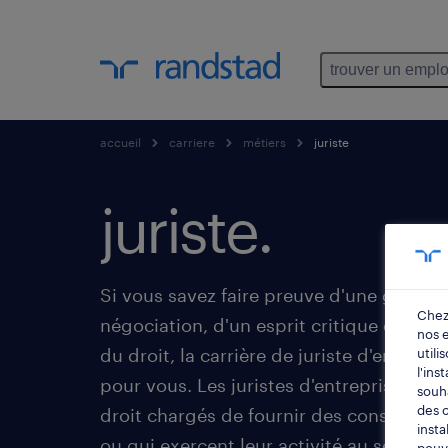
trouver un emplo
accueil
carriere
métiers
juriste
juriste.
Si vous savez faire preuve d'une grande
Chez
négociation, d'un esprit critique et d'
nos 
du droit, la carrière de juriste d'entrepri
utili
l'ins
pour vous. Les juristes d'entreprise sont
souha
des c
droit chargés de fournir des conseils ju
insta
ou qui exercent leur activité au sein du 