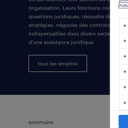
pouve
Polit
organisation. Leurs fonctions consistent
questions juridiques: résoudre des litig
stratégies, négocier des contrats... Les 
indispensables dans divers secteurs d'a
d'une assistance juridique.
tous les emplois
sommaire