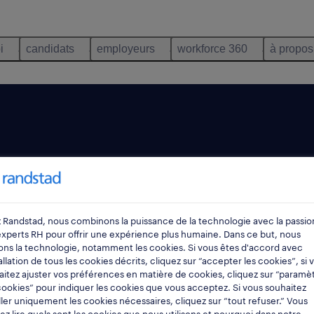
i
candidats
employeurs
workforce 360
à propos
 capacité de
 Randstad, nous combinons la puissance de la technologie avec la passio
une bonne connaissance
experts RH pour offrir une expérience plus humaine. Dans ce but, nous
se est peut-être faite
sons la technologie, notamment les cookies. Si vous êtes d'accord avec
tallation de tous les cookies décrits, cliquez sur “accepter les cookies”, si 
 des spécialistes du
itez ajuster vos préférences en matière de cookies, cliquez sur “paramè
ookies” pour indiquer les cookies que vous acceptez. Si vous souhaitez
ridiques aux entreprises
ller uniquement les cookies nécessaires, cliquez sur “tout refuser.” Vous
service juridique d'une