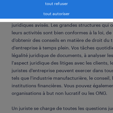
En tant que juriste, vous exercez votre activit
tout refuser
entreprise où votre mission consiste à prodigu
tout autoriser
peut faire appel à un juriste externe ou à un e
juridiques avisés. Les grandes structures qui 
leurs activités sont bien conformes à la loi, de
d'obtenir des conseils en matière de droit du t
d'entreprise à temps plein. Vos tâches quotidi
légalité juridique de documents, à analyser les
l'aspect juridique des litiges avec les clients, 
juristes d'entreprise peuvent exercer dans tous
tels que l'industrie manufacturière, le conseil
institutions financières. Vous pouvez égalemen
organisations à but non lucratif ou les ONG.
Un juriste se charge de toutes les questions ju