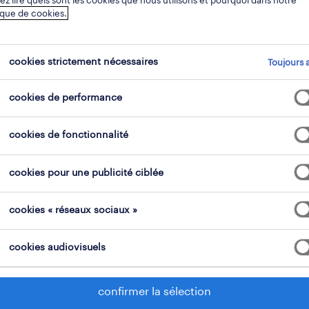
z lire quels sont les cookies que nous utilisons et pourquoi dans notre
ique de cookies.
 à gérer diverses
es, évaluer des
conseillers sont
cookies strictement nécessaires
Toujours a
ctivité ayant besoin
cookies de performance
cookies de fonctionnalité
cookies pour une publicité ciblée
cookies « réseaux sociaux »
cookies audiovisuels
qu’est-ce qu’un juriste?
confirmer la sélection