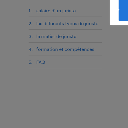
salaire d'un juriste
les différents types de juriste
le métier de juriste
formation et compétences
FAQ