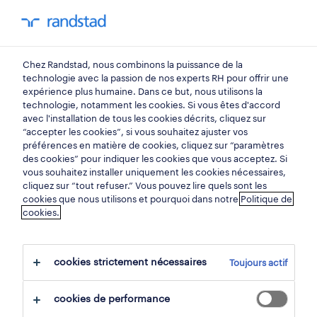
You have 0 unread
my Randstad
0
métiers
Chez Randstad, nous combinons la puissance de la
technologie avec la passion de nos experts RH pour offrir une
expérience plus humaine. Dans ce but, nous utilisons la
employé de production.
technologie, notamment les cookies. Si vous êtes d'accord
avec l'installation de tous les cookies décrits, cliquez sur
“accepter les cookies”, si vous souhaitez ajuster vos
préférences en matière de cookies, cliquez sur “paramètres
Vous possédez de bonnes aptitudes
des cookies” pour indiquer les cookies que vous acceptez. Si
physiques, de la force et de la coordination?
vous souhaitez installer uniquement les cookies nécessaires,
cliquez sur “tout refuser.” Vous pouvez lire quels sont les
Alors, la carrière d'employé de production est
cookies que nous utilisons et pourquoi dans notre
Politique de
cookies.
peut-être faite pour vous. En tant qu'employé
de production, vous évoluez dans un
environnement manufacturier ou dans une
cookies strictement nécessaires
Toujours actif
usine. Votre rôle consiste à soutenir la
fabrication de biens tels que des
cookies de performance