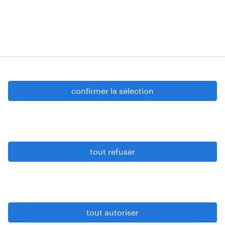
téléchargez l'application
Randstad Belgium nv (BE0402.725.291), Randstad Construct nv
(BE0438.801.472), tous situés à Boechoutlaan 105 0001, 1853
Strombeek-Bever
Numéros d’agréments: VG 458/BUOSAP - 00256-406-20121120 - W.
confirmer la sélection
INT.017 - 94-A.153 - VG 819/BC - W. INTC.001 - 0257-406-20121120
Copyright © 2026 Randstad
conditions d’utilisation
gdpr
tout refuser
paramètres cookies
privacy statement
sitemap
tout autoriser
soyons vigilants