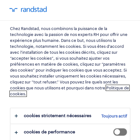
You have 0 unread
my Randstad
0
métiers
Chez Randstad, nous combinons la puissance de la
technologie avec la passion de nos experts RH pour offrir une
expérience plus humaine. Dans ce but, nous utilisons la
directeur des ressources
technologie, notamment les cookies. Si vous êtes d'accord
avec l'installation de tous les cookies décrits, cliquez sur
“accepter les cookies”, si vous souhaitez ajuster vos
humaines.
préférences en matière de cookies, cliquez sur “paramètres
des cookies” pour indiquer les cookies que vous acceptez. Si
vous souhaitez installer uniquement les cookies nécessaires,
Vous avez l'esprit d'entreprise, vous savez
cliquez sur “tout refuser.” Vous pouvez lire quels sont les
vous imposer et vous êtes enthousiaste? Vous
cookies que nous utilisons et pourquoi dans notre
Politique de
cookies.
aimeriez gérer et diriger une équipe de
spécialistes? Dans ce cas, optez pour un
cookies strictement nécessaires
emploi de directeur des ressources
Toujours actif
humaines. Ce professionnel joue un rôle
cookies de performance
important puisqu'il est chargé du