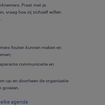
rknemers. Praat met je
 vraag hoe zij zichzelf willen
g.
emers fouten kunnen maken en
emen;
ansparante communicatie en
om-up en doorheen de organisatie
n groeien.
in elke agenda