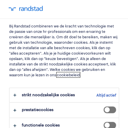
You have 0 unread
my Randstad
0
talent management
Bij Randstad combineren we de kracht van technologie met
de passie van onze hr-professionals om een ervaring te
creëren die menselijker is. Om dit doel te bereiken, maken wij
tips om meer passieve
gebruik van technologie, waaronder cookies. Als je instemt
met de installatie van alle beschreven cookies, klik dan op
"alles accepteren". Als je je huidige cookievoorkeuren wilt
kandidaten aan te trekken.
opslaan, klik dan op "keuze bevestigen". Als je alleen de
installatie van de strikt noodzakelijke cookies accepteert, klik
dan op "alles afwijzen". Welke cookies we gebruiken en
22 januari 2025
waarom kun je lezen in ons
cookiebeleid
.
share article:
strikt noodzakelijke cookies
Altijd actief
prestatiecookies
functionele cookies