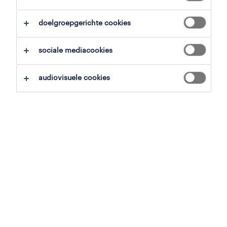
doelgroepgerichte cookies
sociale mediacookies
audiovisuele cookies
Meer dan 70% van de werkende professionals
zijn niét actief op zoek naar een nieuwe job.
Toch zijn het vaak deze passieve kandidaten
die een meerwaarde vormen voor jouw
bedrijf. Ze verlaten namelijk hun huidige
werkplek, waar ze best tevreden zijn, om voor
jou te komen werken. Hun motivatie en
betrokkenheid liggen meteen hoger.