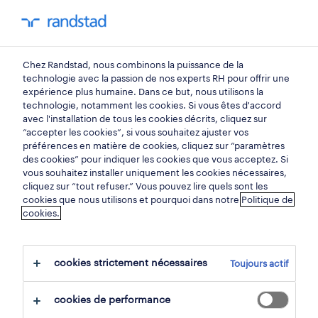
You have 0 unread
my Randstad
0
nos solutions
Chez Randstad, nous combinons la puissance de la
technologie avec la passion de nos experts RH pour offrir une
expérience plus humaine. Dans ce but, nous utilisons la
un temps d'avance
technologie, notamment les cookies. Si vous êtes d'accord
avec l'installation de tous les cookies décrits, cliquez sur
“accepter les cookies”, si vous souhaitez ajuster vos
dans la lutte pour les
préférences en matière de cookies, cliquez sur “paramètres
des cookies” pour indiquer les cookies que vous acceptez. Si
talents.
vous souhaitez installer uniquement les cookies nécessaires,
cliquez sur “tout refuser.” Vous pouvez lire quels sont les
cookies que nous utilisons et pourquoi dans notre
Politique de
Dopez vos avantages compétitifs et la
cookies.
croissance de votre entreprise avec le
Recruitment Process Outsourcing, en vous
cookies strictement nécessaires
Toujours actif
appuyant sur Randstad Sourceright.
cookies de performance