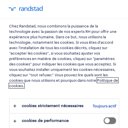
You have 0 unread
my Randstad
0
métiers
Chez Randstad, nous combinons la puissance de la
technologie avec la passion de nos experts RH pour offrir une
expérience plus humaine. Dans ce but, nous utilisons la
vendeur.
technologie, notamment les cookies. Si vous êtes d'accord
avec l'installation de tous les cookies décrits, cliquez sur
“accepter les cookies”, si vous souhaitez ajuster vos
préférences en matière de cookies, cliquez sur “paramètres
Les vendeurs sont le visage de l'entreprise: ils
des cookies” pour indiquer les cookies que vous acceptez. Si
conseillent les clients lors de leurs achats, les
vous souhaitez installer uniquement les cookies nécessaires,
cliquez sur “tout refuser.” Vous pouvez lire quels sont les
informent au mieux et veillent à ce que le
cookies que nous utilisons et pourquoi dans notre
Politique de
cookies.
magasin soit toujours attrayant. Découvrez
tout ce que vous avez besoin de savoir sur
leurs responsabilités, leur salaire et les
cookies strictement nécessaires
Toujours actif
qualifications nécessaires pour exercer ce
métier.
cookies de performance