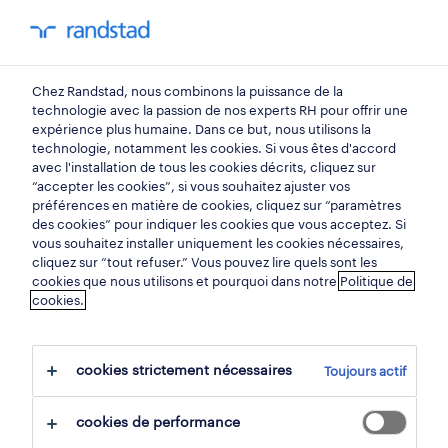
You have 0 unread
my Randstad
0
métiers
Chez Randstad, nous combinons la puissance de la
technologie avec la passion de nos experts RH pour offrir une
expérience plus humaine. Dans ce but, nous utilisons la
électricien.
technologie, notamment les cookies. Si vous êtes d'accord
avec l'installation de tous les cookies décrits, cliquez sur
“accepter les cookies”, si vous souhaitez ajuster vos
préférences en matière de cookies, cliquez sur “paramètres
Vous aimez la mécanique, le câblage et les
des cookies” pour indiquer les cookies que vous acceptez. Si
tableaux électriques? Dans ce cas, une
vous souhaitez installer uniquement les cookies nécessaires,
cliquez sur “tout refuser.” Vous pouvez lire quels sont les
carrière d'électricien est peut-être faite pour
cookies que nous utilisons et pourquoi dans notre
Politique de
cookies.
vous. Un électricien installe, répare et
entretient les systèmes électriques dans les
bâtiments et les structures. Découvrez
cookies strictement nécessaires
Toujours actif
comment devenir électricien et quelles sont
les missions de ce métier.
cookies de performance