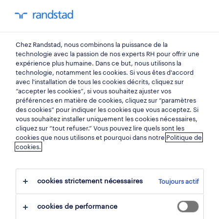
mon randstad
0
tourneur fraiseur
Chez Randstad, nous combinons la puissance de la
technologie avec la passion de nos experts RH pour offrir une
expérience plus humaine. Dans ce but, nous utilisons la
tourneur cnc
technologie, notamment les cookies. Si vous êtes d'accord
avec l'installation de tous les cookies décrits, cliquez sur
verviers
,
liège
“accepter les cookies”, si vous souhaitez ajuster vos
préférences en matière de cookies, cliquez sur “paramètres
publiée le 4 mai 2026
des cookies” pour indiquer les cookies que vous acceptez. Si
vous souhaitez installer uniquement les cookies nécessaires,
sauvegarder
cliquez sur “tout refuser.” Vous pouvez lire quels sont les
cookies que nous utilisons et pourquoi dans notre
Politique de
cookies.
postuler
besoin d'aide?
cookies strictement nécessaires
Toujours actif
cookies de performance