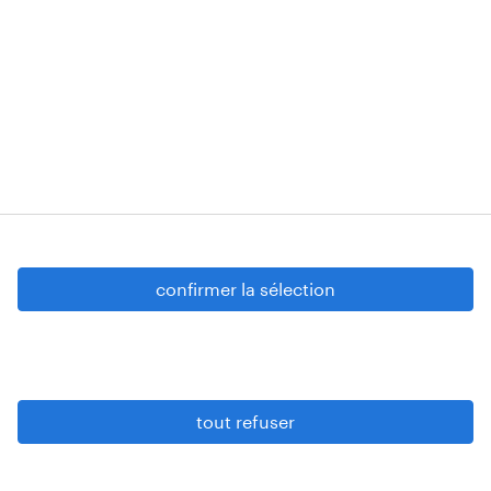
Randstad Construct nv (BE0438.801.472),
tous situés à Boechoutlaan 105 0001, 1853
Strombeek-Bever
Numéros d’agréments: VG 458/BUOSAP -
00256-406-20121120 - W. INT.017 - 94-A.153 -
VG 819/BC - W. INTC.001 - 0257-406-20121120
Copyright © 2026 Randstad
confirmer la sélection
paramètres cookies
gdpr
tout refuser
conditions d’utilisation
privacy statement