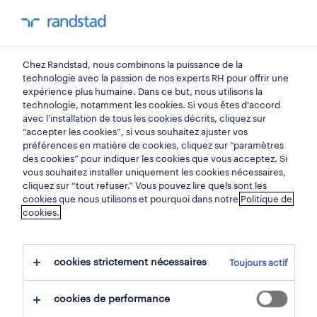
mon randstad
0
monteur en isolation
Chez Randstad, nous combinons la puissance de la
technologie avec la passion de nos experts RH pour offrir une
expérience plus humaine. Dans ce but, nous utilisons la
façadier
technologie, notamment les cookies. Si vous êtes d'accord
avec l'installation de tous les cookies décrits, cliquez sur
eupen
,
liège
“accepter les cookies”, si vous souhaitez ajuster vos
préférences en matière de cookies, cliquez sur “paramètres
publiée le 18 mai 2026
des cookies” pour indiquer les cookies que vous acceptez. Si
vous souhaitez installer uniquement les cookies nécessaires,
sauvegarder
cliquez sur “tout refuser.” Vous pouvez lire quels sont les
cookies que nous utilisons et pourquoi dans notre
Politique de
cookies.
postuler
besoin d'aide?
cookies strictement nécessaires
Toujours actif
cookies de performance