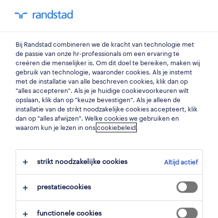
You have 0 unread
my Randstad
0
specialisaties
Bij Randstad combineren we de kracht van technologie met
de passie van onze hr-professionals om een ervaring te
creëren die menselijker is. Om dit doel te bereiken, maken wij
bedienden
gebruik van technologie, waaronder cookies. Als je instemt
met de installatie van alle beschreven cookies, klik dan op
"alles accepteren". Als je je huidige cookievoorkeuren wilt
om u te dienen.
opslaan, klik dan op "keuze bevestigen". Als je alleen de
installatie van de strikt noodzakelijke cookies accepteert, klik
dan op "alles afwijzen". Welke cookies we gebruiken en
Mensen die alles in huis hebben om uw
waarom kun je lezen in ons
cookiebeleid
.
administratie in goede banen te leiden, u
vindt ze via Randstad Office.
strikt noodzakelijke cookies
Altijd actief
prestatiecookies
contacteer ons
functionele cookies