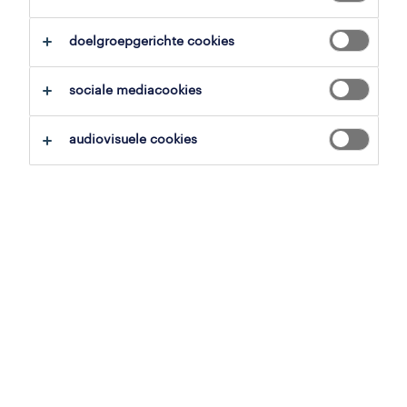
doelgroepgerichte cookies
sociale mediacookies
audiovisuele cookies
hart voor de zaak.
Voor een ordelijke gang van zaken zijn goede
en betrouwbare kantoormedewerkers een