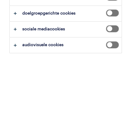
doelgroepgerichte cookies
sociale mediacookies
audiovisuele cookies
Viktor Vandenbulcke behaalde onlangs zijn
Master handelsingenieur met als specialisatie
data analytics. Voordat hij de arbeidsmarkt
zou betreden, wilde hij al een eerste –
relevante – werkervaring op zak hebben en