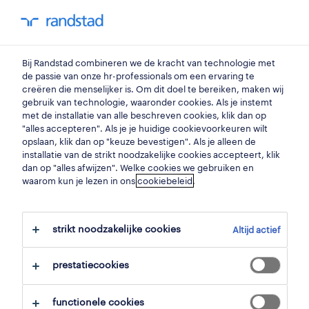
You have 0 unread
my Randstad
0
studenten
Bij Randstad combineren we de kracht van technologie met
de passie van onze hr-professionals om een ervaring te
creëren die menselijker is. Om dit doel te bereiken, maken wij
dankzij Randstad Young
gebruik van technologie, waaronder cookies. Als je instemt
met de installatie van alle beschreven cookies, klik dan op
"alles accepteren". Als je je huidige cookievoorkeuren wilt
Talents betreedt Viktor de
opslaan, klik dan op "keuze bevestigen". Als je alleen de
installatie van de strikt noodzakelijke cookies accepteert, klik
arbeidsmarkt met
dan op "alles afwijzen". Welke cookies we gebruiken en
waarom kun je lezen in ons
cookiebeleid
.
waardevolle skills.
strikt noodzakelijke cookies
07 augustus 2023
Altijd actief
share article:
prestatiecookies
functionele cookies