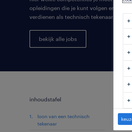
cook
opleidingen die je kunt volgen en het lo
verdienen als technisch tekenaar.
bekijk alle jobs
inhoudstafel
loon van een technisch
keuz
tekenaar