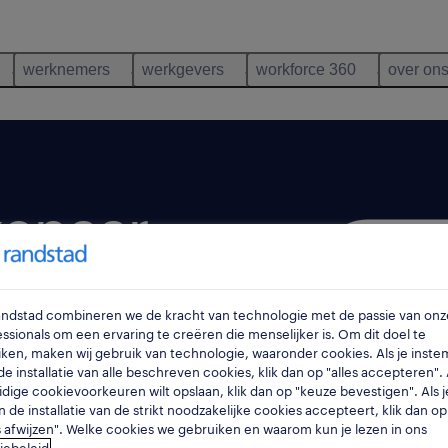
werknemers
werkgevers
workforce 360
over on
enaar.
ties en een cijfermatig
Randstad combineren we de kracht van technologie met de passie van onz
 tekenprogramma's geen
ssionals om een ervaring te creëren die menselijker is. Om dit doel te
 technisch tekenaar je
ken, maken wij gebruik van technologie, waaronder cookies. Als je inste
e installatie van alle beschreven cookies, klik dan op "alles accepteren". A
ar is een afwisselende
idige cookievoorkeuren wilt opslaan, klik dan op "keuze bevestigen". Als j
n de installatie van de strikt noodzakelijke cookies accepteert, klik dan op
e kennis vereist. Lees
s afwijzen". Welke cookies we gebruiken en waarom kun je lezen in ons
 voor deze job, de