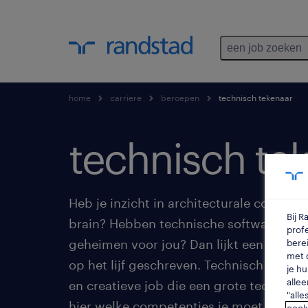
een job zoeken
home
carriere
beroepen
technisch tekenaar
technisch tek
Heb je inzicht in architecturale construc
Bij 
brain? Hebben technische software en
profe
geheimen voor jou? Dan lijkt een job als
berei
met d
op het lijf geschreven. Technisch tekena
je hu
allee
en creatieve job die een grote technisch
"alle
hier welke competenties je moet hebben