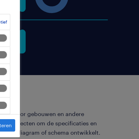
ctief
lannen voor gebouwen en andere
n architecten om de specificaties en
teren
illeerd diagram of schema ontwikkelt.