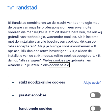
You have 0 unread
my Randstad
0
beroepen
Bij Randstad combineren we de kracht van technologie met
de passie van onze hr-professionals om een ervaring te
creëren die menselijker is. Om dit doel te bereiken, maken wij
boekhouder.
gebruik van technologie, waaronder cookies. Als je instemt
met de installatie van alle beschreven cookies, klik dan op
"alles accepteren". Als je je huidige cookievoorkeuren wilt
opslaan, klik dan op "keuze bevestigen". Als je alleen de
Ben jij iemand met een scherp oog voor
installatie van de strikt noodzakelijke cookies accepteert, klik
detail? Heb je een passie voor het
dan op "alles afwijzen". Welke cookies we gebruiken en
waarom kun je lezen in ons
cookiebeleid
.
structureren en rapporteren van cijfers? Krijg
je complimenten over jouw analytische
strikt noodzakelijke cookies
vaardigheden? Dan is een job als boekhouder
Altijd actief
misschien wel jouw ding. Ontdek hier alles
prestatiecookies
wat er te weten valt over werken als
boekhouder. Van de nodige opleidingen tot
functionele cookies