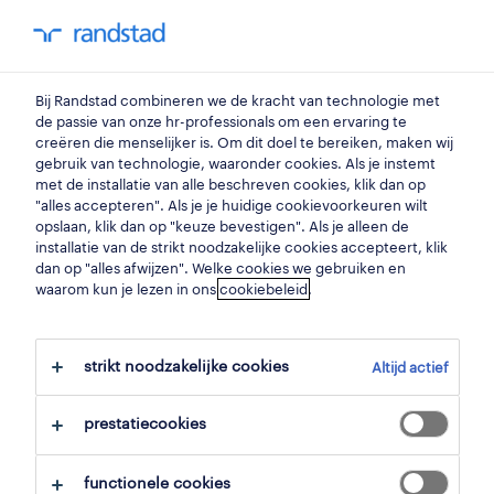
You have 0 unread
my Randstad
0
beroepen
Bij Randstad combineren we de kracht van technologie met
de passie van onze hr-professionals om een ervaring te
creëren die menselijker is. Om dit doel te bereiken, maken wij
analist.
gebruik van technologie, waaronder cookies. Als je instemt
met de installatie van alle beschreven cookies, klik dan op
"alles accepteren". Als je je huidige cookievoorkeuren wilt
opslaan, klik dan op "keuze bevestigen". Als je alleen de
Heb je een analytische geest? En heb je een
installatie van de strikt noodzakelijke cookies accepteert, klik
kritische instelling als het op feiten en cijfers
dan op "alles afwijzen". Welke cookies we gebruiken en
waarom kun je lezen in ons
cookiebeleid
.
aankomt? Dan moet je een carrière als analist
overwegen. Je werk bestaat in deze functie
strikt noodzakelijke cookies
uit het verzamelen, analyseren en
Altijd actief
interpreteren van gegevens om
prestatiecookies
bedrijfsprocessen te optimaliseren en de
winst van de organisatie te verhogen.
functionele cookies