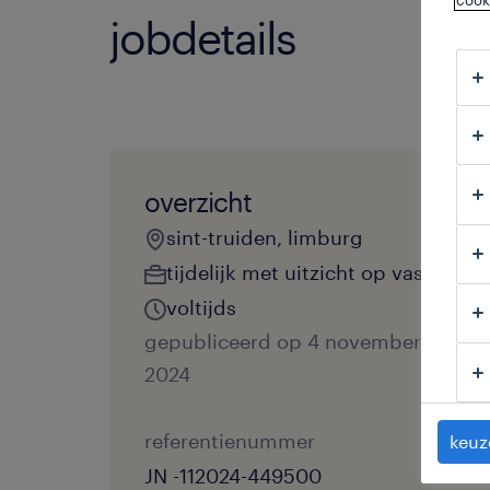
cook
jobdetails
overzicht
sint-truiden, limburg
tijdelijk met uitzicht op vast
voltijds
gepubliceerd op 4 november
2024
referentienummer
keuz
JN -112024-449500