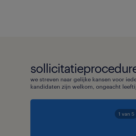
sollicitatieprocedur
we streven naar gelijke kansen voor ied
kandidaten zijn welkom, ongeacht leeftijd
1 van 5