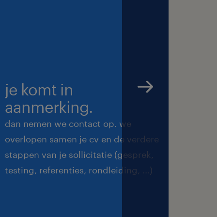
je komt in
we 
aanmerking.
met
dan nemen we contact op. we
we ma
overlopen samen je cv en de verdere
de be
stappen van je sollicitatie (gesprek,
feedb
testing, referenties, rondleiding, ...)
duren