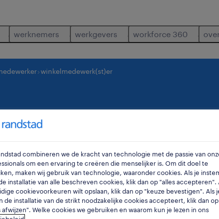
werknemers
werkgevers
workforce 360
ove
medewerker
winkelmedewerk(st)er
rk(st)er
sint-truiden
,
limb
Randstad combineren we de kracht van technologie met de passie van onz
ssionals om een ervaring te creëren die menselijker is. Om dit doel te
ken, maken wij gebruik van technologie, waaronder cookies. Als je inste
e installatie van alle beschreven cookies, klik dan op "alles accepteren". A
idige cookievoorkeuren wilt opslaan, klik dan op "keuze bevestigen". Als j
n de installatie van de strikt noodzakelijke cookies accepteert, klik dan op
s afwijzen". Welke cookies we gebruiken en waarom kun je lezen in ons