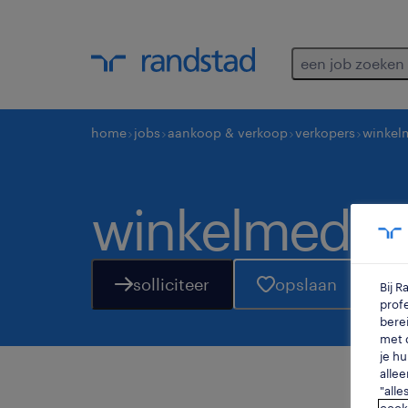
een job zoeken
home
jobs
aankoop & verkoop
verkopers
winkel
winkelmedewe
solliciteer
opslaan
Bij 
profe
berei
met d
je hu
allee
"alle