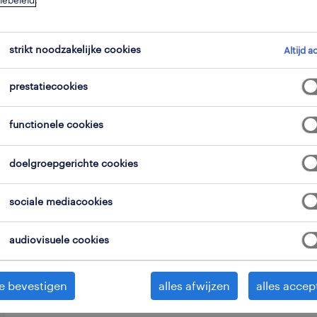
iebeleid
.
strikt noodzakelijke cookies
Altijd a
prestatiecookies
Een bakkerij met meerderen vestigin
functionele cookies
fulltime medewerker in volgende fil
en Bilzen.
doelgroepgerichte cookies
sociale mediacookies
Interesse in deze job? Bel Ranstad G
audiovisuele cookies
naar Fiorenza of Aurelia of mail je cv 
Genk_939@randstad.be
e bevestigen
alles afwijzen
alles accep