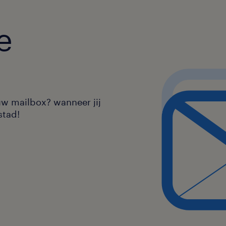
e
uw mailbox? wanneer jij
stad!