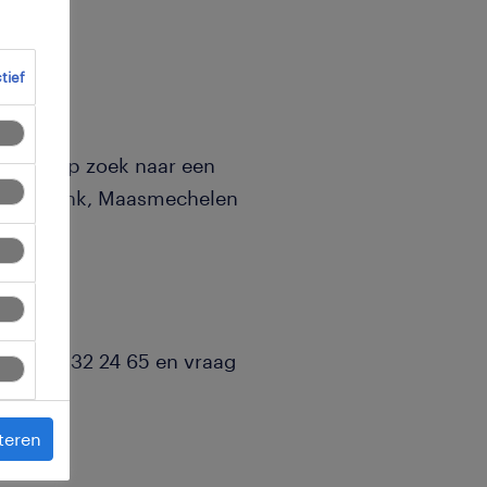
ctief
gen is op zoek naar een
ialen: Genk, Maasmechelen
enk 089 32 24 65 en vraag
naar
teren