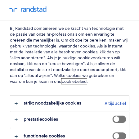
my randstad
0
customer service specialist
Bij Randstad combineren we de kracht van technologie met
de passie van onze hr-professionals om een ervaring te
creëren die menselijker is. Om dit doel te bereiken, maken wij
teamleader customer
gebruik van technologie, waaronder cookies. Als je instemt
met de installatie van alle beschreven cookies, klik dan op
service
"alles accepteren". Als je je huidige cookievoorkeuren wilt
opslaan, klik dan op "keuze bevestigen". Als je alleen de
tessenderlo
,
limburg
installatie van de strikt noodzakelijke cookies accepteert, klik
dan op "alles afwijzen". Welke cookies we gebruiken en
gepubliceerd op 18 mei 2026
waarom kun je lezen in ons
cookiebeleid
.
opslaan
strikt noodzakelijke cookies
Altijd actief
solliciteer
prestatiecookies
hulp nodig?
functionele cookies