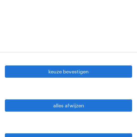
VG 819/BC - W. INTC.001 - 0257-406-20121120
Copyright © 2026 Randstad
cookie instellingen
gdpr
keuze bevestigen
gebruiksvoorwaarden
privacy statement
sitemap
alles afwijzen
wees alert