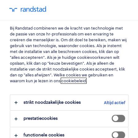
my randstad
0
Bij Randstad combineren we de kracht van technologie met
vind je volgende job
de passie van onze hr-professionals om een ervaring te
creëren die menselijker is. Om dit doel te bereiken, maken wij
gebruik van technologie, waaronder cookies. Als je instemt
zoek 383 jobs
met de installatie van alle beschreven cookies, klik dan op
"alles accepteren". Als je je huidige cookievoorkeuren wilt
opslaan, klik dan op "keuze bevestigen". Als je alleen de
installatie van de strikt noodzakelijke cookies accepteert, klik
dan op "alles afwijzen". Welke cookies we gebruiken en
383 jobs gevonden in drogenbos.
waarom kun je lezen in ons
cookiebeleid
.
filter
strikt noodzakelijke cookies
Altijd actief
geselecteerde filters:
drogenbos, vlaams brabant
prestatiecookies
alles wissen
functionele cookies