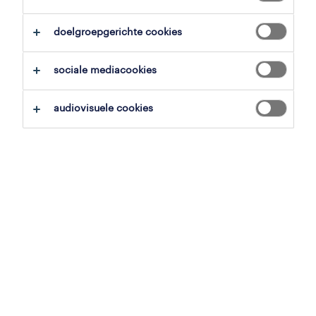
doelgroepgerichte cookies
overzicht
sociale mediacookies
waregem, west-vlaanderen
vast
audiovisuele cookies
voltijds
gepubliceerd op 8 april 2026
referentienummer
JN -032026-561697
contacteer ons.
neem contact met ons op voor al je