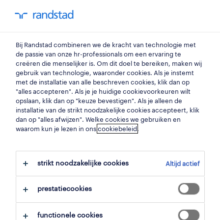
my randstad
0
productiemedewerker
Bij Randstad combineren we de kracht van technologie met
de passie van onze hr-professionals om een ervaring te
creëren die menselijker is. Om dit doel te bereiken, maken wij
productiemedewerker
gebruik van technologie, waaronder cookies. Als je instemt
met de installatie van alle beschreven cookies, klik dan op
voedingssupplementen
"alles accepteren". Als je je huidige cookievoorkeuren wilt
opslaan, klik dan op "keuze bevestigen". Als je alleen de
waregem
,
west-vlaanderen
installatie van de strikt noodzakelijke cookies accepteert, klik
dan op "alles afwijzen". Welke cookies we gebruiken en
gepubliceerd op 8 april 2026
waarom kun je lezen in ons
cookiebeleid
.
opslaan
strikt noodzakelijke cookies
Altijd actief
solliciteer
prestatiecookies
hulp nodig?
functionele cookies