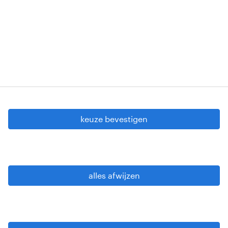
VG 819/BC - W. INTC.001 - 0257-406-20121120
Copyright © 2026 Randstad
cookie instellingen
gdpr
keuze bevestigen
gebruiksvoorwaarden
privacy statement
sitemap
alles afwijzen
wees alert