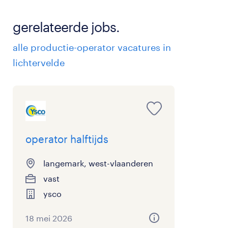
motiveer waarom jij
slag gaan. we
de beste kandidaat
bekijken of jou
gerelateerde jobs.
bent voor deze job.
profiel beantw
alle productie-operator vacatures in
tip: hou je profiel up-
aan de eisen va
lichtervelde
to-date!
job.
operator halftijds
langemark, west-vlaanderen
vast
ysco
18 mei 2026