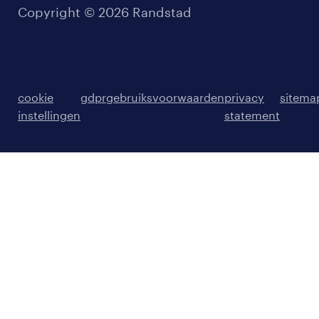
Copyright © 2026 Randstad
cookie
gdpr
gebruiksvoorwaarden
privacy
sitema
instellingen
statement