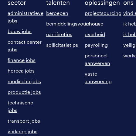
sector
talenten
oplossingen
ons
administratieve
beroepen
projectsourcing
vind 
jobs
bemiddelingsvouchers
inhouse
ik he
bouw jobs
carrièretips
overheid
ik he
contact center
sollicitatietips
payrolling
veili
jobs
personeel
werke
finance jobs
aanwerven
horeca jobs
vaste
medische jobs
aanwerving
productie jobs
technische
jobs
transport jobs
verkoop jobs