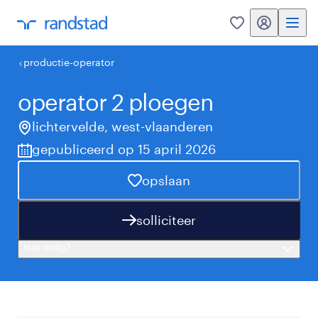
my randstad
0
productie-operator
operator 2 ploegen
lichtervelde
,
west-vlaanderen
gepubliceerd op 15 april 2026
opslaan
solliciteer
hulp nodig?