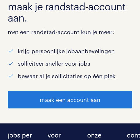
maak je randstad-account
aan.
met een randstad-account kun je meer:
krijg persoonlijke jobaanbevelingen
solliciteer sneller voor jobs
bewaar al je sollicitaties op één plek
maak een account aan
jobs per
voor
onze
cont