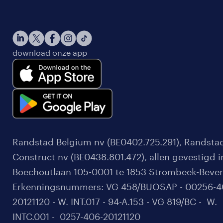
download onze app
Randstad Belgium nv (BE0402.725.291), Randsta
Construct nv (BE0438.801.472), allen gevestigd i
Boechoutlaan 105-0001 te 1853 Strombeek-Bever
Erkenningsnummers: VG 458/BUOSAP - 00256-4
20121120 - W. INT.017 - 94-A.153 - VG 819/BC - W.
INTC.001 - 0257-406-20121120