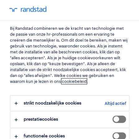
my randstad
0
onderhoudstechnieker
Bij Randstad combineren we de kracht van technologie met
de passie van onze hr-professionals om een ervaring te
creëren die menselijker is. Om dit doel te bereiken, maken wij
onderhoudstechnieker
gebruik van technologie, waaronder cookies. Als je instemt
met de installatie van alle beschreven cookies, klik dan op
balen
,
antwerpen
"alles accepteren". Als je je huidige cookievoorkeuren wilt
opslaan, klik dan op "keuze bevestigen". Als je alleen de
gepubliceerd op 1 april 2026
installatie van de strikt noodzakelijke cookies accepteert, klik
dan op "alles afwijzen". Welke cookies we gebruiken en
opslaan
waarom kun je lezen in ons
cookiebeleid
.
solliciteer
strikt noodzakelijke cookies
Altijd actief
hulp nodig?
prestatiecookies
functionele cookies