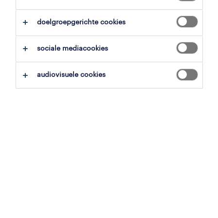
overzicht
doelgroepgerichte cookies
balen, antwerpen
sociale mediacookies
tijdelijk met uitzicht op vast
voltijds
audiovisuele cookies
gepubliceerd op 1 april 2026
referentienummer
JN -012025-464005
jobdetails
Onze klant in Balen is op zoek naar een