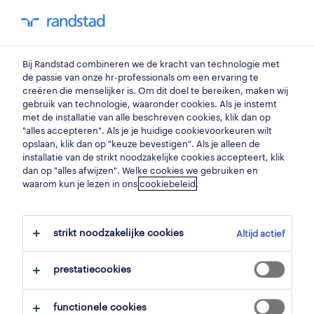
my randstad
0
automecanicien
Bij Randstad combineren we de kracht van technologie met
de passie van onze hr-professionals om een ervaring te
creëren die menselijker is. Om dit doel te bereiken, maken wij
operational
gebruik van technologie, waaronder cookies. Als je instemt
mechanieker
met de installatie van alle beschreven cookies, klik dan op
"alles accepteren". Als je je huidige cookievoorkeuren wilt
gent
,
oost-vlaanderen
opslaan, klik dan op "keuze bevestigen". Als je alleen de
installatie van de strikt noodzakelijke cookies accepteert, klik
gepubliceerd op 26 december 2025
dan op "alles afwijzen". Welke cookies we gebruiken en
waarom kun je lezen in ons
cookiebeleid
.
opslaan
solliciteer
strikt noodzakelijke cookies
Altijd actief
hulp nodig?
prestatiecookies
functionele cookies