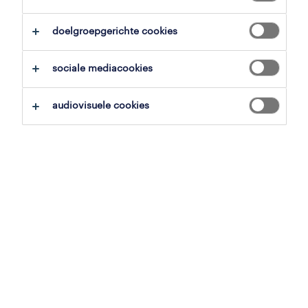
overzicht
doelgroepgerichte cookies
poperinge, west-vlaanderen
sociale mediacookies
vast
voltijds
audiovisuele cookies
gepubliceerd op 21 mei 2026
referentienummer
JN -022026-554763
contacteer ons.
neem contact met ons op voor al je
vragen.