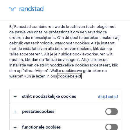
my randstad
0
hr business partner
Bij Randstad combineren we de kracht van technologie met
de passie van onze hr-professionals om een ervaring te
creëren die menselijker is. Om dit doel te bereiken, maken wij
hr business partner
gebruik van technologie, waaronder cookies. Als je instemt
met de installatie van alle beschreven cookies, klik dan op
poperinge
,
west-vlaanderen
"alles accepteren". Als je je huidige cookievoorkeuren wilt
opslaan, klik dan op "keuze bevestigen". Als je alleen de
gepubliceerd op 21 mei 2026
installatie van de strikt noodzakelijke cookies accepteert, klik
dan op "alles afwijzen". Welke cookies we gebruiken en
opslaan
waarom kun je lezen in ons
cookiebeleid
.
solliciteer
strikt noodzakelijke cookies
Altijd actief
hulp nodig?
prestatiecookies
functionele cookies