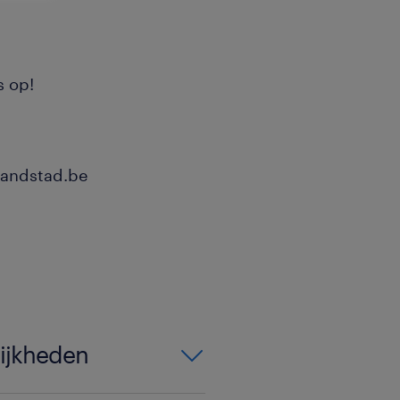
s op!
randstad.be
lijkheden