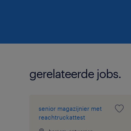
gerelateerde jobs.
senior magazijnier met
reachtruckattest