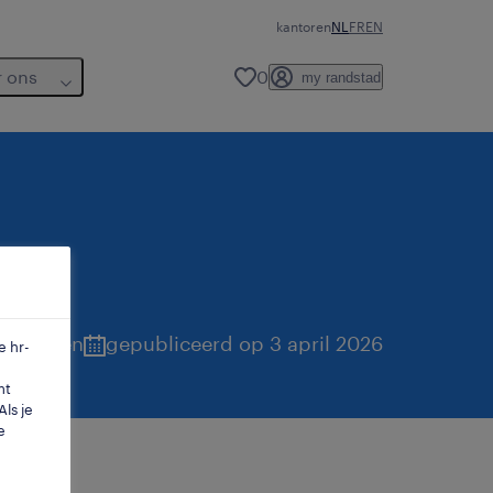
kantoren
NL
FR
EN
r ons
0
my randstad
ntwerpen
gepubliceerd op 3 april 2026
e hr-
mt
ls je
e