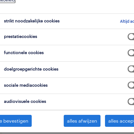
iebeleid
.
strikt noodzakelijke cookies
Altijd a
prestatiecookies
Voor onze logistieke klant met site te 
functionele cookies
zoek naar 2 heftruckchauffeurs die p
kunnen stapelen in een magazijn.
doelgroepgerichte cookies
Je versterkt een team van 350 gemot
sociale mediacookies
elke dag het verschil maken.
audiovisuele cookies
e bevestigen
alles afwijzen
alles accep
Je kan voltijds werken van maandag t