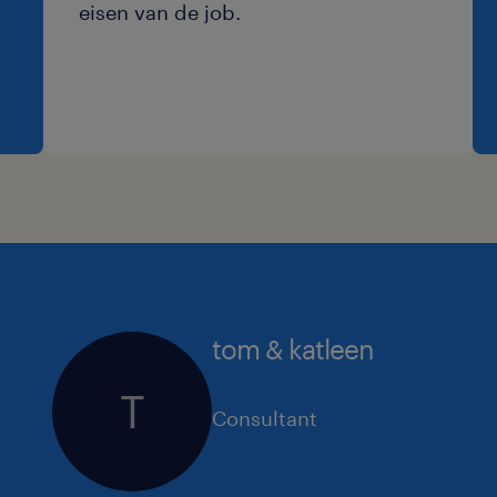
eisen van de job.
tom & katleen
T
Consultant