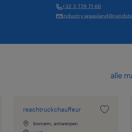
+32 3 778 71 66
industry.waasland@randst
alle m
reachtruckchauffeur
bornem, antwerpen