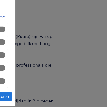
ctief
Pullaar (Puurs) zijn wij op
aletten lege blikken hoog
iveerde professionals die
teren
.e.m. vrijdag in 2-ploegen.