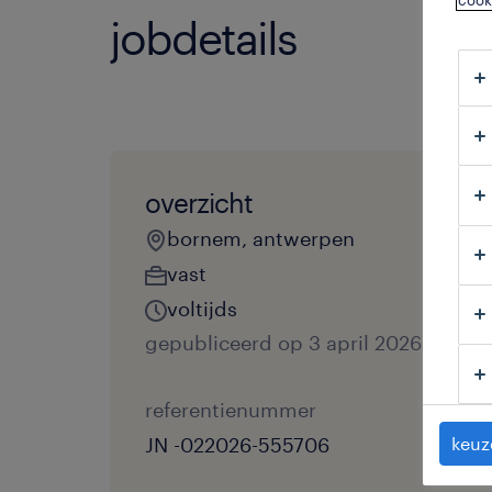
cook
jobdetails
overzicht
bornem, antwerpen
vast
voltijds
gepubliceerd op 3 april 2026
referentienummer
JN -022026-555706
keuz