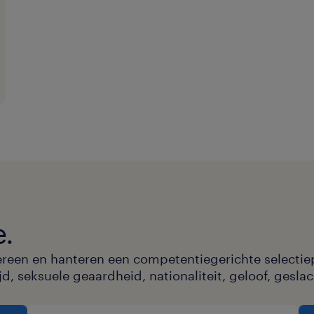
een woon-werkvergoeding.
e.
ereen en hanteren een competentiegerichte selectie
, seksuele geaardheid, nationaliteit, geloof, geslac