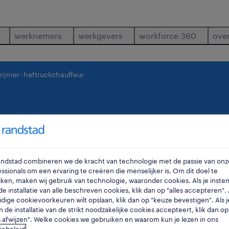
werknemers
werkgevers
workforce 360
ove
ijnier
heftruckchauffeur
ffeur
bornem
,
a
Randstad combineren we de kracht van technologie met de passie van onz
ssionals om een ervaring te creëren die menselijker is. Om dit doel te
ken, maken wij gebruik van technologie, waaronder cookies. Als je inste
e installatie van alle beschreven cookies, klik dan op "alles accepteren". A
idige cookievoorkeuren wilt opslaan, klik dan op "keuze bevestigen". Als j
n de installatie van de strikt noodzakelijke cookies accepteert, klik dan op
s afwijzen". Welke cookies we gebruiken en waarom kun je lezen in ons