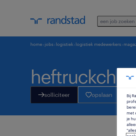
een job zoeken
home
jobs
logistiek
logistiek medewerkers
magaz
heftruckchau
solliciteer
opslaan
Bij 
profe
berei
met d
je hu
allee
"alle