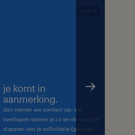
3 van 5
je komt in
we 
aanmerking.
met
dan nemen we contact op. we
we ma
overlopen samen je cv en de verdere
de be
stappen van je sollicitatie (gesprek,
feedb