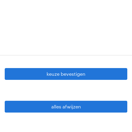
00256-406-20121120 - W. INT.017 - 94-A.153 -
VG 819/BC - W. INTC.001 - 0257-406-20121120
Copyright © 2026 Randstad
cookie instellingen
gdpr
keuze bevestigen
gebruiksvoorwaarden
privacy statement
sitemap
alles afwijzen
wees alert