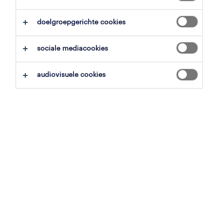
doelgroepgerichte cookies
overzicht
sociale mediacookies
de panne, west-vlaanderen
audiovisuele cookies
PLOPSA
15 € - 17 € per uur
tijdelijk met uitzicht op vast
voltijds
gepubliceerd op 12 mei 2026
referentienummer
JN -052026-574113