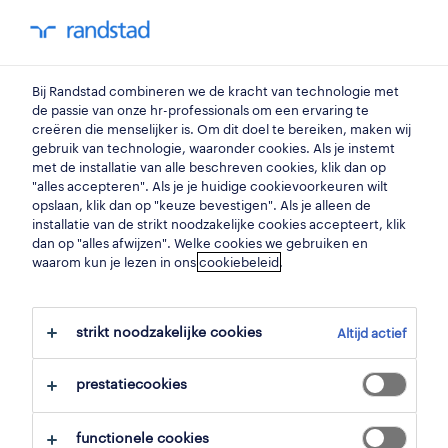
my randstad
0
zaalmedewerker
Bij Randstad combineren we de kracht van technologie met
de passie van onze hr-professionals om een ervaring te
creëren die menselijker is. Om dit doel te bereiken, maken wij
operational
gebruik van technologie, waaronder cookies. Als je instemt
zaalverantwoordelijke
met de installatie van alle beschreven cookies, klik dan op
"alles accepteren". Als je je huidige cookievoorkeuren wilt
plopsaland
opslaan, klik dan op "keuze bevestigen". Als je alleen de
installatie van de strikt noodzakelijke cookies accepteert, klik
de panne
,
west-vlaanderen
dan op "alles afwijzen". Welke cookies we gebruiken en
waarom kun je lezen in ons
cookiebeleid
.
gepubliceerd op 12 mei 2026
opslaan
strikt noodzakelijke cookies
Altijd actief
solliciteer
prestatiecookies
hulp nodig?
functionele cookies