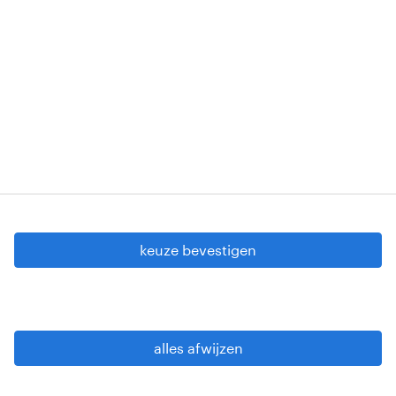
Erkenningsnummers: VG 458/BUOSAP -
00256-406-20121120 - W. INT.017 - 94-A.153 -
VG 819/BC - W. INTC.001 - 0257-406-20121120
Copyright © 2026 Randstad
cookie instellingen
gdpr
keuze bevestigen
gebruiksvoorwaarden
privacy statement
sitemap
alles afwijzen
wees alert