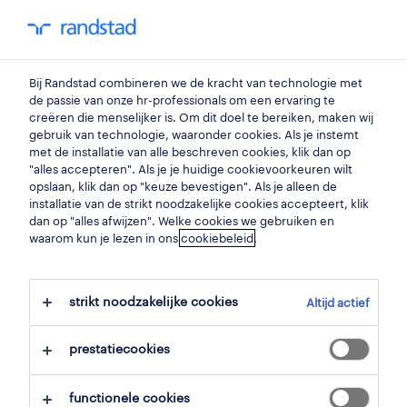
my randstad
0
zaalmedewerker
Bij Randstad combineren we de kracht van technologie met
de passie van onze hr-professionals om een ervaring te
creëren die menselijker is. Om dit doel te bereiken, maken wij
operational
gebruik van technologie, waaronder cookies. Als je instemt
ober plopsaland belgium
met de installatie van alle beschreven cookies, klik dan op
"alles accepteren". Als je je huidige cookievoorkeuren wilt
de panne
,
west-vlaanderen
opslaan, klik dan op "keuze bevestigen". Als je alleen de
installatie van de strikt noodzakelijke cookies accepteert, klik
gepubliceerd op 12 mei 2026
dan op "alles afwijzen". Welke cookies we gebruiken en
waarom kun je lezen in ons
cookiebeleid
.
opslaan
solliciteer
strikt noodzakelijke cookies
Altijd actief
hulp nodig?
prestatiecookies
functionele cookies