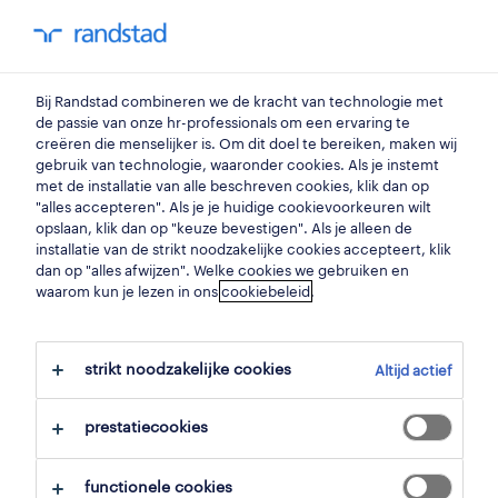
my randstad
0
slager
Bij Randstad combineren we de kracht van technologie met
de passie van onze hr-professionals om een ervaring te
creëren die menselijker is. Om dit doel te bereiken, maken wij
verkoper - slager
gebruik van technologie, waaronder cookies. Als je instemt
met de installatie van alle beschreven cookies, klik dan op
kortrijk
,
west-vlaanderen
"alles accepteren". Als je je huidige cookievoorkeuren wilt
opslaan, klik dan op "keuze bevestigen". Als je alleen de
gepubliceerd op 4 juni 2026
installatie van de strikt noodzakelijke cookies accepteert, klik
dan op "alles afwijzen". Welke cookies we gebruiken en
opslaan
waarom kun je lezen in ons
cookiebeleid
.
solliciteer
strikt noodzakelijke cookies
Altijd actief
hulp nodig?
prestatiecookies
functionele cookies