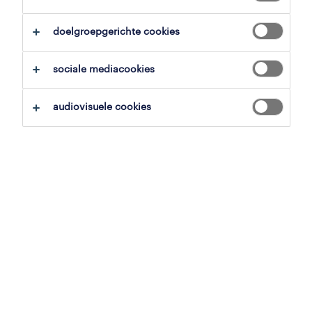
overzicht
doelgroepgerichte cookies
kortrijk, west-vlaanderen
sociale mediacookies
vast
voltijds
audiovisuele cookies
gepubliceerd op 4 juni 2026
referentienummer
JN -042026-568252
contacteer ons.
neem contact met ons op voor al je
vragen.