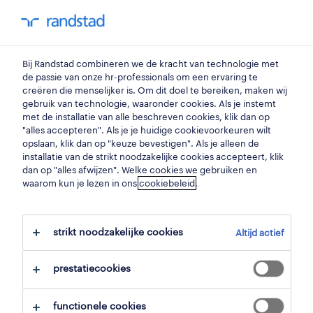
my randstad
0
medewerker operations
Bij Randstad combineren we de kracht van technologie met
de passie van onze hr-professionals om een ervaring te
creëren die menselijker is. Om dit doel te bereiken, maken wij
junior textile operations
gebruik van technologie, waaronder cookies. Als je instemt
met de installatie van alle beschreven cookies, klik dan op
trainee
"alles accepteren". Als je je huidige cookievoorkeuren wilt
opslaan, klik dan op "keuze bevestigen". Als je alleen de
meulebeke
,
west-vlaanderen
installatie van de strikt noodzakelijke cookies accepteert, klik
dan op "alles afwijzen". Welke cookies we gebruiken en
gepubliceerd op 13 mei 2026
waarom kun je lezen in ons
cookiebeleid
.
opslaan
strikt noodzakelijke cookies
Altijd actief
solliciteer
prestatiecookies
hulp nodig?
functionele cookies