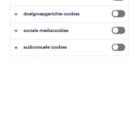
doelgroepgerichte cookies
overzicht
sociale mediacookies
meulebeke, west-vlaanderen
vast
audiovisuele cookies
voltijds
gepubliceerd op 13 mei 2026
referentienummer
JN -052026-574576
jobdetails