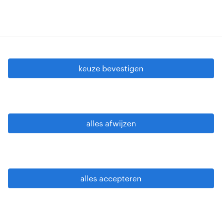
cookie instellingen
gdpr
keuze bevestigen
gebruiksvoorwaarden
privacy statement
sitemap
alles afwijzen
wees alert
alles accepteren