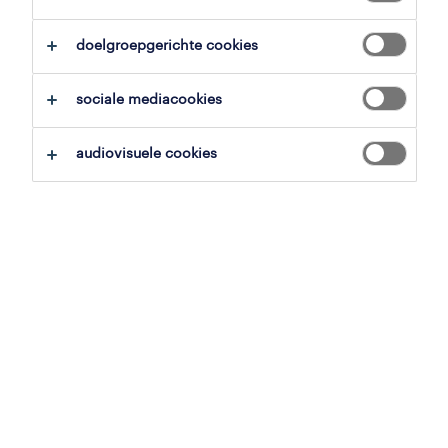
overzicht
doelgroepgerichte cookies
zonhoven, limburg
sociale mediacookies
vast
voltijds
audiovisuele cookies
gepubliceerd op 7 mei 2026
referentienummer
JN -052026-573273
jobdetails
Als Client Advisor word je het centrale