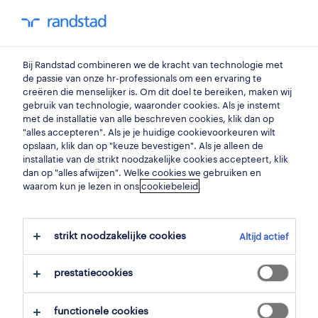
my randstad
0
client strategy director
Bij Randstad combineren we de kracht van technologie met
de passie van onze hr-professionals om een ervaring te
creëren die menselijker is. Om dit doel te bereiken, maken wij
client advisor
gebruik van technologie, waaronder cookies. Als je instemt
met de installatie van alle beschreven cookies, klik dan op
zonhoven
,
limburg
"alles accepteren". Als je je huidige cookievoorkeuren wilt
opslaan, klik dan op "keuze bevestigen". Als je alleen de
gepubliceerd op 7 mei 2026
installatie van de strikt noodzakelijke cookies accepteert, klik
dan op "alles afwijzen". Welke cookies we gebruiken en
opslaan
waarom kun je lezen in ons
cookiebeleid
.
solliciteer
strikt noodzakelijke cookies
Altijd actief
hulp nodig?
prestatiecookies
functionele cookies