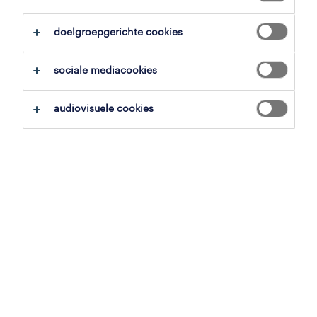
doelgroepgerichte cookies
overzicht
sociale mediacookies
zaventem, vlaams-brabant
16 € per uur
audiovisuele cookies
tijdelijk met uitzicht op vast
voltijds
gepubliceerd op 8 juni 2026
referentienummer
JN -022026-556560
contacteer ons.