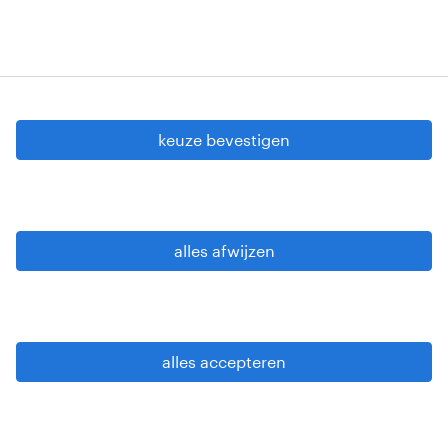
cookie instellingen
gdpr
keuze bevestigen
gebruiksvoorwaarden
privacy statement
sitemap
alles afwijzen
wees alert
alles accepteren