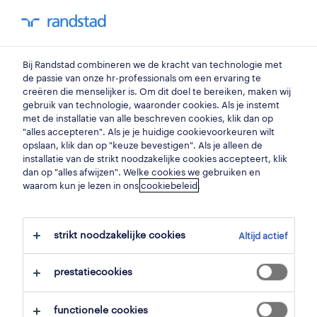
my randstad
0
chauffeur c
Bij Randstad combineren we de kracht van technologie met
de passie van onze hr-professionals om een ervaring te
creëren die menselijker is. Om dit doel te bereiken, maken wij
chauffeur c home
gebruik van technologie, waaronder cookies. Als je instemt
met de installatie van alle beschreven cookies, klik dan op
healthcare
"alles accepteren". Als je je huidige cookievoorkeuren wilt
opslaan, klik dan op "keuze bevestigen". Als je alleen de
zaventem
,
vlaams-brabant
installatie van de strikt noodzakelijke cookies accepteert, klik
dan op "alles afwijzen". Welke cookies we gebruiken en
gepubliceerd op 8 juni 2026
waarom kun je lezen in ons
cookiebeleid
.
opslaan
strikt noodzakelijke cookies
Altijd actief
solliciteer
prestatiecookies
hulp nodig?
functionele cookies