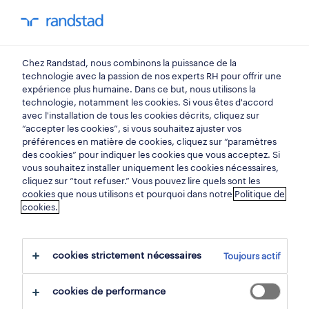
You have 0 unread
my Randstad
0
métiers
Chez Randstad, nous combinons la puissance de la
technologie avec la passion de nos experts RH pour offrir une
expérience plus humaine. Dans ce but, nous utilisons la
ingénieur logiciel.
technologie, notamment les cookies. Si vous êtes d'accord
avec l'installation de tous les cookies décrits, cliquez sur
“accepter les cookies”, si vous souhaitez ajuster vos
préférences en matière de cookies, cliquez sur “paramètres
Vous êtes doué pour la technologie et vous
des cookies” pour indiquer les cookies que vous acceptez. Si
aimez résoudre des problèmes à l'aide
vous souhaitez installer uniquement les cookies nécessaires,
cliquez sur “tout refuser.” Vous pouvez lire quels sont les
d'outils numériques? Le métier d'ingénieur
cookies que nous utilisons et pourquoi dans notre
Politique de
cookies.
logiciel ou de développeur logiciel est fait
pour vous. Dans cette spécialisation, vous
concevez et créez des logiciels et des
cookies strictement nécessaires
Toujours actif
programmes informatiques afin d'optimiser
les processus d'entreprise et de résoudre des
cookies de performance