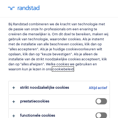
my randstad
0
automecanicien
Bij Randstad combineren we de kracht van technologie met
de passie van onze hr-professionals om een ervaring te
creëren die menselijker is. Om dit doel te bereiken, maken wij
mechanieker
gebruik van technologie, waaronder cookies. Als je instemt
met de installatie van alle beschreven cookies, klik dan op
gent
,
oost-vlaanderen
"alles accepteren". Als je je huidige cookievoorkeuren wilt
opslaan, klik dan op "keuze bevestigen". Als je alleen de
gepubliceerd op 15 mei 2026
installatie van de strikt noodzakelijke cookies accepteert, klik
dan op "alles afwijzen". Welke cookies we gebruiken en
opslaan
waarom kun je lezen in ons
cookiebeleid
.
solliciteer
strikt noodzakelijke cookies
Altijd actief
hulp nodig?
prestatiecookies
functionele cookies