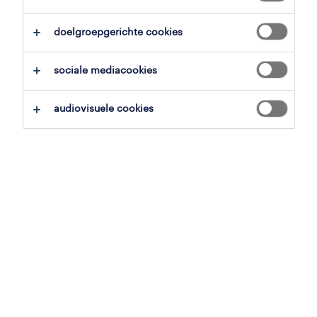
overzicht
doelgroepgerichte cookies
gent, oost-vlaanderen
sociale mediacookies
tijdelijk met uitzicht op vast
voltijds
audiovisuele cookies
gepubliceerd op 15 mei 2026
referentienummer
JN -052026-573652
jobdetails
Ben jij een krak in techniek met een passie