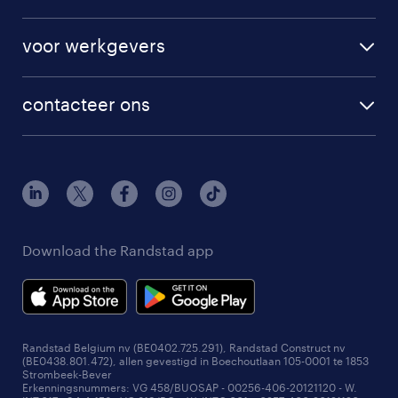
inschrijven
sollicitatietips
technische jobs
projectsourcing
transport jobs
voor werkgevers
inhouse
verkoop jobs
vind een medewerker
overheid
contacteer ons
waarom randstad
payrolling
vind een kantoor
personeel aanwerven
ik heb een vraag
vaste aanwerving
ik heb een klacht
veiligheidsprobleem
Download the Randstad app
werken bij randstad
Randstad Belgium nv (BE0402.725.291), Randstad Construct nv
(BE0438.801.472), allen gevestigd in Boechoutlaan 105-0001 te 1853
Strombeek-Bever
Erkenningsnummers: VG 458/BUOSAP - 00256-406-20121120 - W.