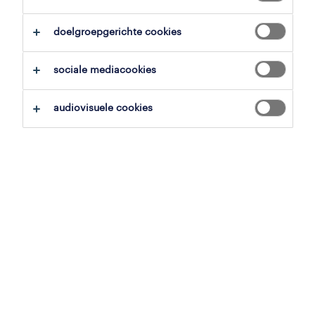
overzicht
doelgroepgerichte cookies
sint-truiden, limburg
sociale mediacookies
tijdelijk met uitzicht op vast
voltijds
audiovisuele cookies
gepubliceerd op 16 juni 2026
referentienummer
JN -052025-499956
jobdetails
Jouw uitdaging