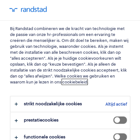
my randstad
0
zaalmedewerker
Bij Randstad combineren we de kracht van technologie met
de passie van onze hr-professionals om een ervaring te
creëren die menselijker is. Om dit doel te bereiken, maken wij
zaalverantwoordelijke
gebruik van technologie, waaronder cookies. Als je instemt
met de installatie van alle beschreven cookies, klik dan op
sint-truiden
,
limburg
"alles accepteren". Als je je huidige cookievoorkeuren wilt
opslaan, klik dan op "keuze bevestigen". Als je alleen de
gepubliceerd op 16 juni 2026
installatie van de strikt noodzakelijke cookies accepteert, klik
dan op "alles afwijzen". Welke cookies we gebruiken en
opslaan
waarom kun je lezen in ons
cookiebeleid
.
solliciteer
strikt noodzakelijke cookies
Altijd actief
hulp nodig?
prestatiecookies
functionele cookies