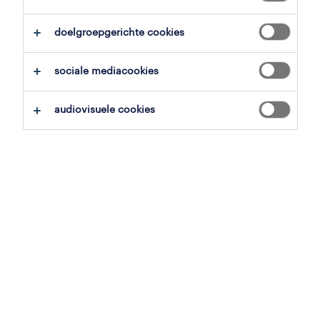
overzicht
doelgroepgerichte cookies
oostende, west-vlaanderen
sociale mediacookies
tijdelijk met uitzicht op vast
voltijds
audiovisuele cookies
gepubliceerd op 27 mei 2026
referentienummer
JN -052026-576886
contacteer ons.
neem contact met ons op voor al je
vragen.