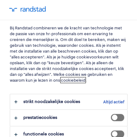
my randstad
0
verkoper groenten en fruit
Bij Randstad combineren we de kracht van technologie met
de passie van onze hr-professionals om een ervaring te
creëren die menselijker is. Om dit doel te bereiken, maken wij
verkoper groenten en fruit
gebruik van technologie, waaronder cookies. Als je instemt
met de installatie van alle beschreven cookies, klik dan op
oostende
,
west-vlaanderen
"alles accepteren". Als je je huidige cookievoorkeuren wilt
opslaan, klik dan op "keuze bevestigen". Als je alleen de
gepubliceerd op 27 mei 2026
installatie van de strikt noodzakelijke cookies accepteert, klik
dan op "alles afwijzen". Welke cookies we gebruiken en
opslaan
waarom kun je lezen in ons
cookiebeleid
.
solliciteer
strikt noodzakelijke cookies
Altijd actief
hulp nodig?
prestatiecookies
functionele cookies