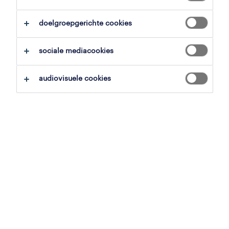
overzicht
doelgroepgerichte cookies
lille, antwerpen
sociale mediacookies
tijdelijk met uitzicht op vast
voltijds
audiovisuele cookies
gepubliceerd op 11 mei 2026
referentienummer
JN -032025-486554
contacteer ons.
neem contact met ons op voor al je
vragen.