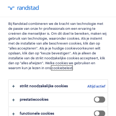
my randstad
0
chauffeur ce
Bij Randstad combineren we de kracht van technologie met
de passie van onze hr-professionals om een ervaring te
creëren die menselijker is. Om dit doel te bereiken, maken wij
tractorchauffeur
gebruik van technologie, waaronder cookies. Als je instemt
met de installatie van alle beschreven cookies, klik dan op
lille
,
antwerpen
"alles accepteren". Als je je huidige cookievoorkeuren wilt
opslaan, klik dan op "keuze bevestigen". Als je alleen de
gepubliceerd op 11 mei 2026
installatie van de strikt noodzakelijke cookies accepteert, klik
dan op "alles afwijzen". Welke cookies we gebruiken en
opslaan
waarom kun je lezen in ons
cookiebeleid
.
solliciteer
strikt noodzakelijke cookies
Altijd actief
hulp nodig?
prestatiecookies
functionele cookies