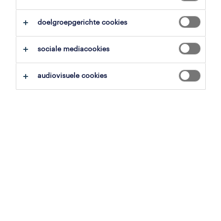
doelgroepgerichte cookies
overzicht
sociale mediacookies
gent, oost-vlaanderen
audiovisuele cookies
vast
voltijds
gepubliceerd op 15 januari 2026
referentienummer
JN -012026-549482
randstad