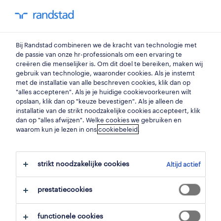
my randstad
0
facility manager
Bij Randstad combineren we de kracht van technologie met
de passie van onze hr-professionals om een ervaring te
creëren die menselijker is. Om dit doel te bereiken, maken wij
operational
gebruik van technologie, waaronder cookies. Als je instemt
technieker facility
met de installatie van alle beschreven cookies, klik dan op
"alles accepteren". Als je je huidige cookievoorkeuren wilt
management
opslaan, klik dan op "keuze bevestigen". Als je alleen de
installatie van de strikt noodzakelijke cookies accepteert, klik
gent
,
oost-vlaanderen
dan op "alles afwijzen". Welke cookies we gebruiken en
waarom kun je lezen in ons
cookiebeleid
.
gepubliceerd op 15 januari 2026
opslaan
strikt noodzakelijke cookies
Altijd actief
solliciteer
prestatiecookies
hulp nodig?
functionele cookies