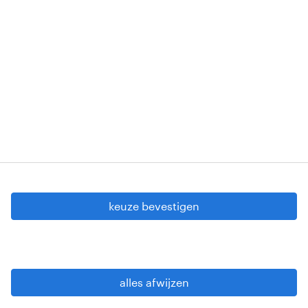
Erkenningsnummers: VG 458/BUOSAP -
00256-406-20121120 - W. INT.017 - 94-A.153 -
VG 819/BC - W. INTC.001 - 0257-406-20121120
Copyright © 2026 Randstad
cookie instellingen
gdpr
keuze bevestigen
gebruiksvoorwaarden
privacy statement
sitemap
alles afwijzen
wees alert