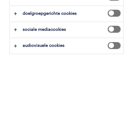
overzicht
doelgroepgerichte cookies
hoogstraten, antwerpen
sociale mediacookies
vast
voltijds
audiovisuele cookies
gepubliceerd op 18 mei 2026
referentienummer
JN -042026-567381
jobdetails
Als Senior Allround Technieker word jij de spil