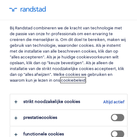
my randstad
0
technieker electriciteit
Bij Randstad combineren we de kracht van technologie met
de passie van onze hr-professionals om een ervaring te
creëren die menselijker is. Om dit doel te bereiken, maken wij
technieker (elektrisch)
gebruik van technologie, waaronder cookies. Als je instemt
met de installatie van alle beschreven cookies, klik dan op
hoogstraten
,
antwerpen
"alles accepteren". Als je je huidige cookievoorkeuren wilt
opslaan, klik dan op "keuze bevestigen". Als je alleen de
gepubliceerd op 18 mei 2026
installatie van de strikt noodzakelijke cookies accepteert, klik
dan op "alles afwijzen". Welke cookies we gebruiken en
opslaan
waarom kun je lezen in ons
cookiebeleid
.
solliciteer
strikt noodzakelijke cookies
Altijd actief
hulp nodig?
prestatiecookies
functionele cookies