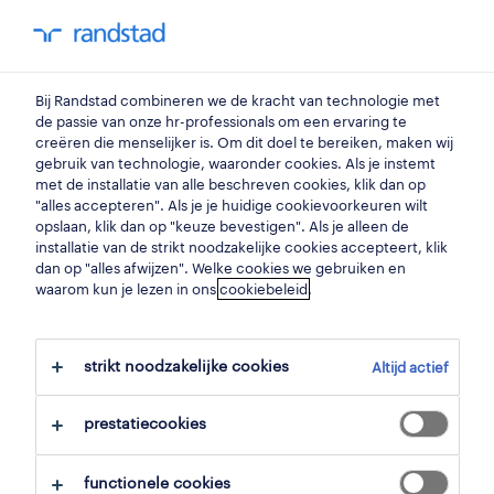
my randstad
0
teamleader credit control
Bij Randstad combineren we de kracht van technologie met
de passie van onze hr-professionals om een ervaring te
creëren die menselijker is. Om dit doel te bereiken, maken wij
teamlead credit collection
gebruik van technologie, waaronder cookies. Als je instemt
met de installatie van alle beschreven cookies, klik dan op
brugge
,
west-vlaanderen
"alles accepteren". Als je je huidige cookievoorkeuren wilt
opslaan, klik dan op "keuze bevestigen". Als je alleen de
gepubliceerd op 21 mei 2026
installatie van de strikt noodzakelijke cookies accepteert, klik
dan op "alles afwijzen". Welke cookies we gebruiken en
opslaan
waarom kun je lezen in ons
cookiebeleid
.
solliciteer
strikt noodzakelijke cookies
Altijd actief
hulp nodig?
prestatiecookies
functionele cookies