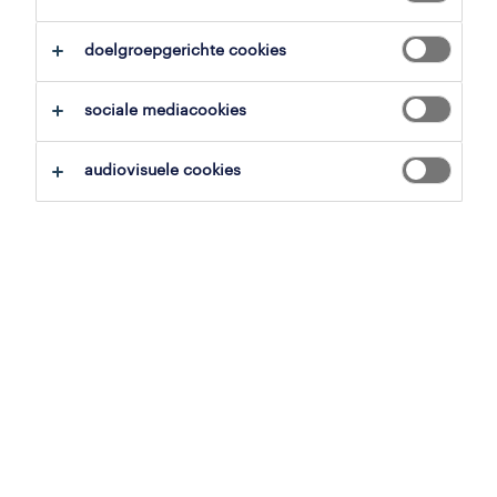
overzicht
doelgroepgerichte cookies
brugge, west-vlaanderen
sociale mediacookies
vast
voltijds
audiovisuele cookies
gepubliceerd op 21 mei 2026
referentienummer
JN -022026-555057
contacteer ons.
neem contact met ons op voor al je
vragen.