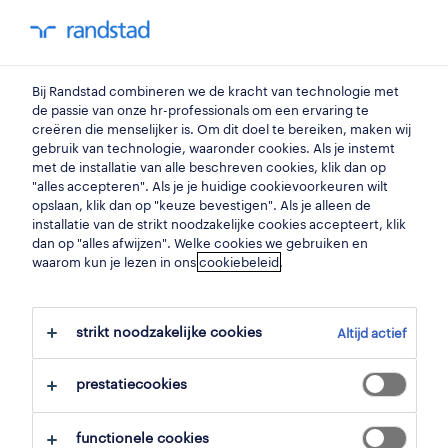
my randstad
0
kleermaker
Bij Randstad combineren we de kracht van technologie met
de passie van onze hr-professionals om een ervaring te
creëren die menselijker is. Om dit doel te bereiken, maken wij
stikker/ snijder
gebruik van technologie, waaronder cookies. Als je instemt
met de installatie van alle beschreven cookies, klik dan op
harelbeke
,
west-vlaanderen
"alles accepteren". Als je je huidige cookievoorkeuren wilt
opslaan, klik dan op "keuze bevestigen". Als je alleen de
gepubliceerd op 16 april 2026
installatie van de strikt noodzakelijke cookies accepteert, klik
dan op "alles afwijzen". Welke cookies we gebruiken en
opslaan
waarom kun je lezen in ons
cookiebeleid
.
solliciteer
strikt noodzakelijke cookies
Altijd actief
hulp nodig?
prestatiecookies
functionele cookies