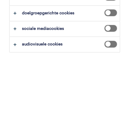
overzicht
doelgroepgerichte cookies
harelbeke, west-vlaanderen
sociale mediacookies
vast
voltijds
audiovisuele cookies
gepubliceerd op 16 april 2026
referentienummer
JN -042026-569131
contacteer ons.
neem contact met ons op voor al je
vragen.