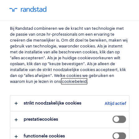
my randstad
0
chauffeur ce
Bij Randstad combineren we de kracht van technologie met
de passie van onze hr-professionals om een ervaring te
creëren die menselijker is. Om dit doel te bereiken, maken wij
sobe-log - chauffeur ce
gebruik van technologie, waaronder cookies. Als je instemt
met de installatie van alle beschreven cookies, klik dan op
waregem
,
west-vlaanderen
"alles accepteren". Als je je huidige cookievoorkeuren wilt
opslaan, klik dan op "keuze bevestigen". Als je alleen de
gepubliceerd op 5 juni 2026
installatie van de strikt noodzakelijke cookies accepteert, klik
dan op "alles afwijzen". Welke cookies we gebruiken en
opslaan
waarom kun je lezen in ons
cookiebeleid
.
solliciteer
strikt noodzakelijke cookies
Altijd actief
hulp nodig?
prestatiecookies
functionele cookies