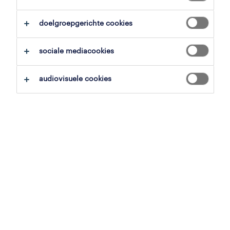
overzicht
doelgroepgerichte cookies
waregem, west-vlaanderen
sociale mediacookies
vast
voltijds
audiovisuele cookies
gepubliceerd op 5 juni 2026
referentienummer
JN -032026-563117
contacteer ons.
neem contact met ons op voor al je
vragen.